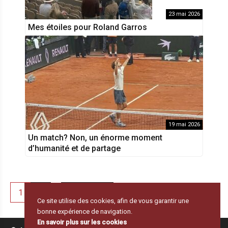
23 mai 2026
Mes étoiles pour Roland Garros
19 mai 2026
Un match? Non, un énorme moment
d’humanité et de partage
1
2
19
Suivant
Pagination
…
Ce site utilise des cookies, afin de vous garantir une
des
bonne expérience de navigation.
publications
En savoir plus sur les cookies