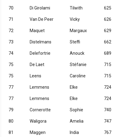
70
Di Girolami
Tilwith
625
71
Van De Peer
Vicky
626
72
Maquet
Margaux
629
73
Distelmans
Steffi
662
74
Delefortrie
Anouck
689
75
De Laet
Stéfanie
715
75
Leens
Caroline
715
77
Lemmens
Elke
724
77
Lemmens
Elke
724
79
Cornerotte
Sophie
740
80
Waligora
Amelia
747
81
Maggen
India
767