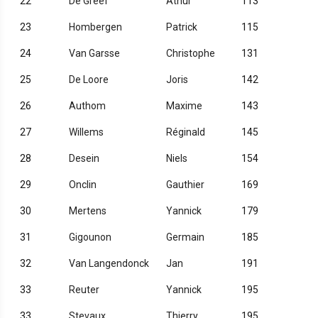
22
De Greef
Athur
113
23
Hombergen
Patrick
115
24
Van Garsse
Christophe
131
25
De Loore
Joris
142
26
Authom
Maxime
143
27
Willems
Réginald
145
28
Desein
Niels
154
29
Onclin
Gauthier
169
30
Mertens
Yannick
179
31
Gigounon
Germain
185
32
Van Langendonck
Jan
191
33
Reuter
Yannick
195
33
Stevaux
Thierry
195