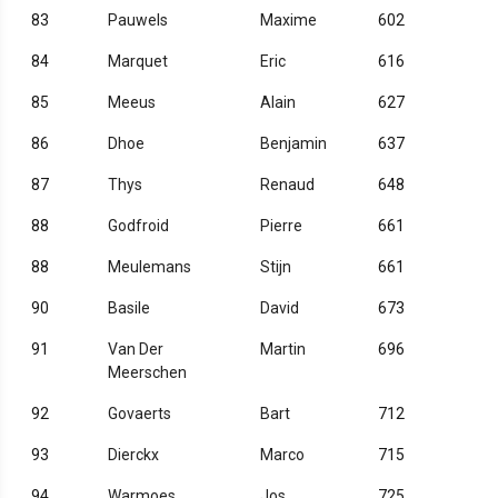
83
Pauwels
Maxime
602
84
Marquet
Eric
616
85
Meeus
Alain
627
86
Dhoe
Benjamin
637
87
Thys
Renaud
648
88
Godfroid
Pierre
661
88
Meulemans
Stijn
661
90
Basile
David
673
91
Van Der
Martin
696
Meerschen
92
Govaerts
Bart
712
93
Dierckx
Marco
715
94
Warmoes
Jos
725