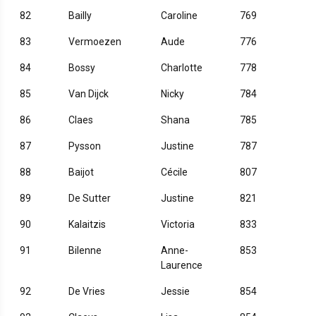
82
Bailly
Caroline
769
83
Vermoezen
Aude
776
84
Bossy
Charlotte
778
85
Van Dijck
Nicky
784
86
Claes
Shana
785
87
Pysson
Justine
787
88
Baijot
Cécile
807
89
De Sutter
Justine
821
90
Kalaitzis
Victoria
833
91
Bilenne
Anne-
853
Laurence
92
De Vries
Jessie
854