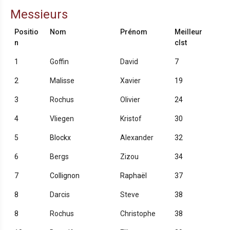
Messieurs
Positio
Nom
Prénom
Meilleur
n
clst
1
Goffin
David
7
2
Malisse
Xavier
19
3
Rochus
Olivier
24
4
Vliegen
Kristof
30
5
Blockx
Alexander
32
6
Bergs
Zizou
34
7
Collignon
Raphaël
37
8
Darcis
Steve
38
8
Rochus
Christophe
38