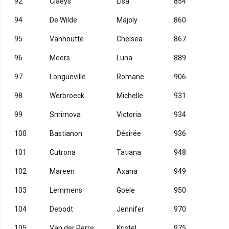
92
Claeys
Lisa
854
94
De Wilde
Majoly
860
95
Vanhoutte
Chelsea
867
96
Meers
Luna
889
97
Longueville
Romane
906
98
Werbroeck
Michelle
931
99
Smirnova
Victoria
934
100
Bastianon
Désirée
936
101
Cutrona
Tatiana
948
102
Mareen
Axana
949
103
Lemmens
Goele
950
104
Debodt
Jennifer
970
105
Van der Perre
Kristel
975