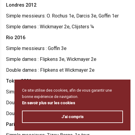
Londres 2012
Simple messieurs: O. Rochus 1e, Darcis 3e, Goffin 1er
Simple dames : Wickmayer 2e, Clijsters ¼
Rio 2016
Simple messieurs : Goffin 3e
Simple dames : Flipkens 3e, Wickmayer 2e
Double dames : Flipkens et Wickmayer 2e
Tokyo 2021
Ce site utilise des cookies, afin de vous garantir une
Simple dames: Mertens 1er, Van Uytvanck 3e
bonne expérience de navigation.
Double messieurs: Gille et Vliegen 1er
En savoir plus sur les cookies
Double dames : Mertens et Van Uytvanck 1er
J'ai compris
Paris 2024