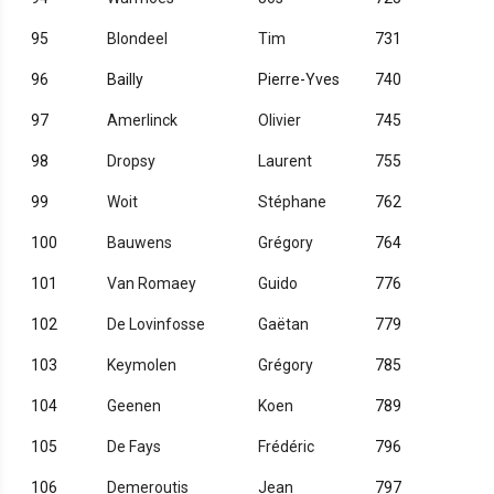
95
Blondeel
Tim
731
96
Bailly
Pierre-Yves
740
97
Amerlinck
Olivier
745
98
Dropsy
Laurent
755
99
Woit
Stéphane
762
100
Bauwens
Grégory
764
101
Van Romaey
Guido
776
102
De Lovinfosse
Gaëtan
779
103
Keymolen
Grégory
785
104
Geenen
Koen
789
105
De Fays
Frédéric
796
106
Demeroutis
Jean
797