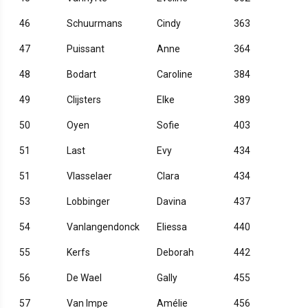
46
Schuurmans
Cindy
363
47
Puissant
Anne
364
48
Bodart
Caroline
384
49
Clijsters
Elke
389
50
Oyen
Sofie
403
51
Last
Evy
434
51
Vlasselaer
Clara
434
53
Lobbinger
Davina
437
54
Vanlangendonck
Eliessa
440
55
Kerfs
Deborah
442
56
De Wael
Gally
455
57
Van Impe
Amélie
456