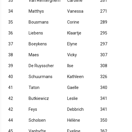
33
Van Renterghem
Caroline
261
34
Matthys
Vanessa
271
35
Bousmans
Corine
289
36
Liebens
Klaartje
295
37
Boeykens
Elyne
297
38
Maes
Vicky
307
39
De Ruysscher
Ilse
308
40
Schuurmans
Kathleen
326
41
Taton
Gaelle
340
42
Butkiewicz
Leslie
341
42
Feys
Debbrich
341
44
Scholsen
Hélène
350
45
Vanhyfte
Eveline
362