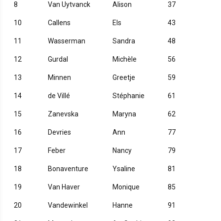
8
Van Uytvanck
Alison
37
10
Callens
Els
43
11
Wasserman
Sandra
48
12
Gurdal
Michèle
56
13
Minnen
Greetje
59
14
de Villé
Stéphanie
61
15
Zanevska
Maryna
62
16
Devries
Ann
77
17
Feber
Nancy
79
18
Bonaventure
Ysaline
81
19
Van Haver
Monique
85
20
Vandewinkel
Hanne
91