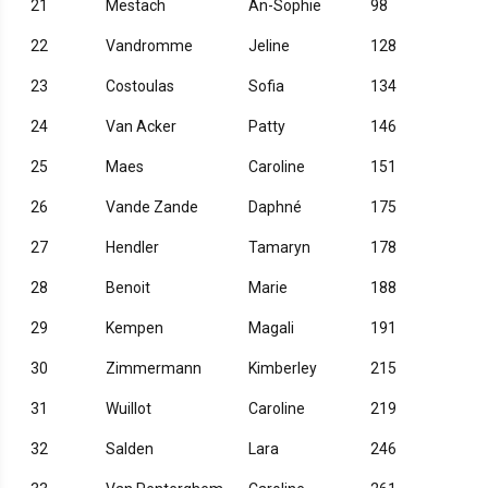
21
Mestach
An-Sophie
98
22
Vandromme
Jeline
128
23
Costoulas
Sofia
134
24
Van Acker
Patty
146
25
Maes
Caroline
151
26
Vande Zande
Daphné
175
27
Hendler
Tamaryn
178
28
Benoit
Marie
188
29
Kempen
Magali
191
30
Zimmermann
Kimberley
215
31
Wuillot
Caroline
219
32
Salden
Lara
246