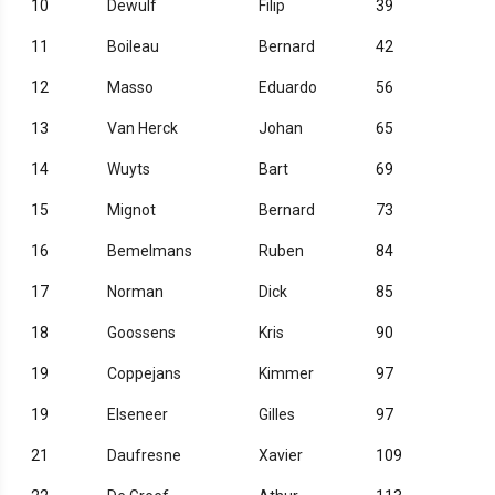
10
Dewulf
Filip
39
11
Boileau
Bernard
42
12
Masso
Eduardo
56
13
Van Herck
Johan
65
14
Wuyts
Bart
69
15
Mignot
Bernard
73
16
Bemelmans
Ruben
84
17
Norman
Dick
85
18
Goossens
Kris
90
19
Coppejans
Kimmer
97
19
Elseneer
Gilles
97
21
Daufresne
Xavier
109