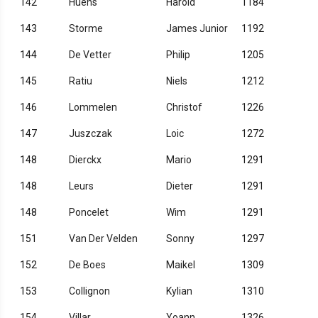
142
Huens
Harold
1184
143
Storme
James Junior
1192
144
De Vetter
Philip
1205
145
Ratiu
Niels
1212
146
Lommelen
Christof
1226
147
Juszczak
Loic
1272
148
Dierckx
Mario
1291
148
Leurs
Dieter
1291
148
Poncelet
Wim
1291
151
Van Der Velden
Sonny
1297
152
De Boes
Maikel
1309
153
Collignon
Kylian
1310
154
Villar
Yoann
1326