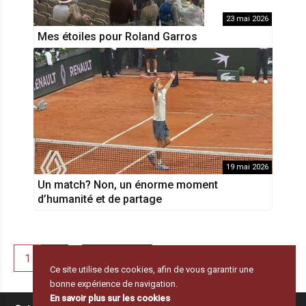
23 mai 2026
Mes étoiles pour Roland Garros
19 mai 2026
Un match? Non, un énorme moment
d’humanité et de partage
1
2
19
Suivant
Pagination
…
Ce site utilise des cookies, afin de vous garantir une
des
bonne expérience de navigation.
publications
En savoir plus sur les cookies