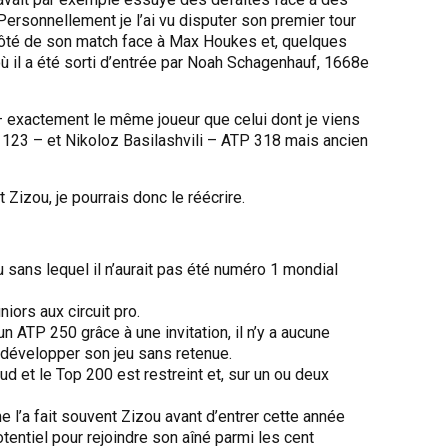
Personnellement je l’ai vu disputer son premier tour
côté de son match face à Max Houkes et, quelques
où il a été sorti d’entrée par Noah Schagenhauf, 1668e
– exactement le même joueur que celui dont je viens
 123 – et Nikoloz Basilashvili – ATP 318 mais ancien
t Zizou, je pourrais donc le réécrire.
u sans lequel il n’aurait pas été numéro 1 mondial
iors aux circuit pro.
n ATP 250 grâce à une invitation, il n’y a aucune
c développer son jeu sans retenue.
d et le Top 200 est restreint et, sur un ou deux
l’a fait souvent Zizou avant d’entrer cette année
otentiel pour rejoindre son aîné parmi les cent