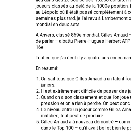
joueurs classés au-delà de la 1000e position. 
au Léopold où il était passé complètement à 
semaines plus tard, je l’ai revu à Lambermont 
mondial en deux sets.
A Anvers, classé 869e mondial, Gilles Arnaud 
de parler – a battu Pierre-Hugues Herbert ATP
16e.
Tout ce que j’ai écrit il y a quatre ans concernan
En résumé:
On sait tous que Gilles Arnaud a un talent fo
juniors.
Il est extrêmement difficile de passer des jun
Quand on a son classement et que l’on joue u
pression et on a rien à perdre. On peut don
Le niveau entre un joueur comme Gilles Arnau
matches, tout peut se produire.
Gilles Arnaud a à nouveau démontré – comme 
dans le Top 100 – qu’il avait bel et bien le p