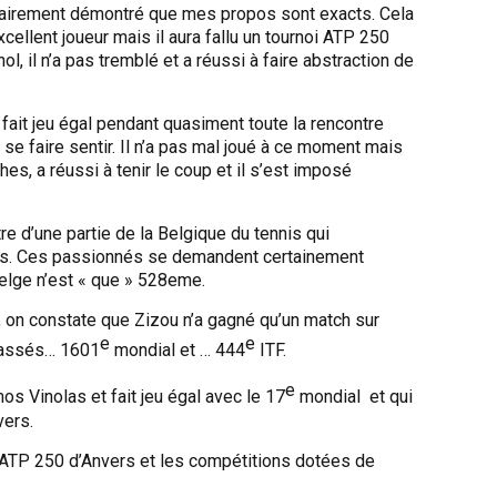
lairement démontré que mes propos sont exacts. Cela
cellent joueur mais il aura fallu un tournoi ATP 250
ol, il n’a pas tremblé et a réussi à faire abstraction de
fait jeu égal pendant quasiment toute la rencontre
se faire sentir. Il n’a pas mal joué à ce moment mais
s, a réussi à tenir le coup et il s’est imposé
re d’une partie de la Belgique du tennis qui
urs. Ces passionnés se demandent certainement
Belge n’est « que » 528eme.
, on constate que Zizou n’a gagné qu’un match sur
e
e
classés… 1601
mondial et … 444
ITF.
e
os Vinolas et fait jeu égal avec le 17
mondial et qui
vers.
 l’ATP 250 d’Anvers et les compétitions dotées de