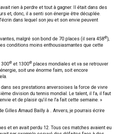
’avait rien à perdre et tout à gagner. Il était dans des
rs et, donc, il a senti son énergie être décuplée.
l’écrin dans lequel son jeu et son envie peuvent
e
vantes, malgré son bond de 70 places (il sera 458
),
c, des conditions moins enthousiasmantes que cette
e
e
s 300
et 1300
places mondiales et va se retrouver
l’énergie, soit une énorme faim, soit encore
ela.
r dans ses prestations anversoises la force de vivre
 division du tennis mondial. Le talent, il l’a, il faut
vie et de plaisir qu’il ne l’a fait cette semaine. »
 Gilles Arnaud Bailly à .. Anvers, je pourrais écrire
hes et en avait perdu 12. Tous ces matches avaient eu
l avait par exemple essuyé des défaites face à des