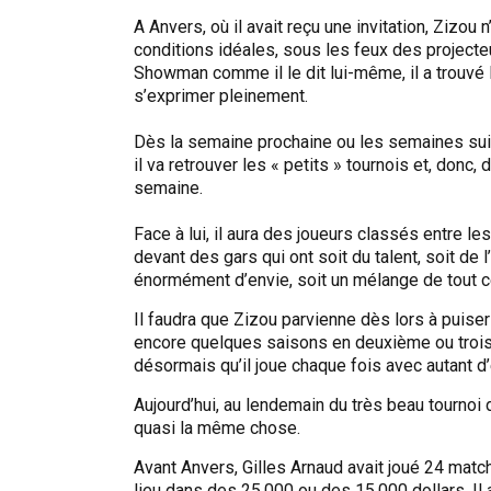
A Anvers, où il avait reçu une invitation, Zizou n
conditions idéales, sous les feux des projecteu
Showman comme il le dit lui-même, il a trouvé 
s’exprimer pleinement.
Dès la semaine prochaine ou les semaines sui
il va retrouver les « petits » tournois et, don
semaine.
Face à lui, il aura des joueurs classés entre le
devant des gars qui ont soit du talent, soit de 
énormément d’envie, soit un mélange de tout c
Il faudra que Zizou parvienne dès lors à puise
encore quelques saisons en deuxième ou troisième
désormais qu’il joue chaque fois avec autant d’en
Aujourd’hui, au lendemain du très beau tournoi de
quasi la même chose.
Avant Anvers, Gilles Arnaud avait joué 24 matc
lieu dans des 25.000 ou des 15.000 dollars. I