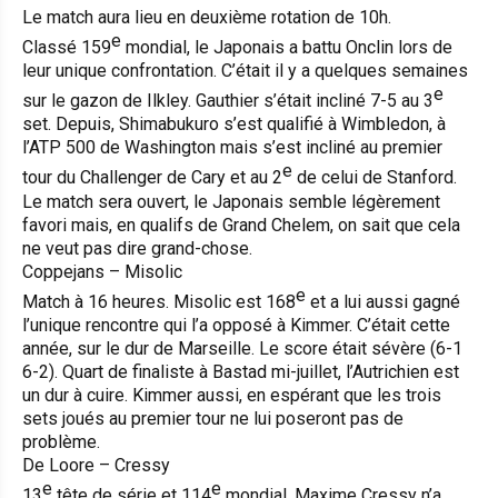
Le match aura lieu en deuxième rotation de 10h.
e
Classé 159
mondial, le Japonais a battu Onclin lors de
leur unique confrontation. C’était il y a quelques semaines
e
sur le gazon de Ilkley. Gauthier s’était incliné 7-5 au 3
set. Depuis, Shimabukuro s’est qualifié à Wimbledon, à
l’ATP 500 de Washington mais s’est incliné au premier
e
tour du Challenger de Cary et au 2
de celui de Stanford.
Le match sera ouvert, le Japonais semble légèrement
favori mais, en qualifs de Grand Chelem, on sait que cela
ne veut pas dire grand-chose.
Coppejans – Misolic
e
Match à 16 heures. Misolic est 168
et a lui aussi gagné
l’unique rencontre qui l’a opposé à Kimmer. C’était cette
année, sur le dur de Marseille. Le score était sévère (6-1
6-2). Quart de finaliste à Bastad mi-juillet, l’Autrichien est
un dur à cuire. Kimmer aussi, en espérant que les trois
sets joués au premier tour ne lui poseront pas de
problème.
De Loore – Cressy
e
e
13
tête de série et 114
mondial, Maxime Cressy n’a