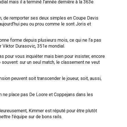
ial mais il a terminé l’année dernière à la 363e
n an, de remporter ses deux simples en Coupe Davis
aujourd’hui peu ou prou comme le sont Joris et
onne forme depuis plusieurs mois, ce qui ne l’a pas
r Viktor Durasovic, 351e mondial.
as pour vous inquiéter mais bien pour insister, encore
op souvent: sur un seul match, le classement ne veut
nsion peuvent soit transcender le joueur, soit, aussi,
fin ne place pas De Loore et Coppejans dans les
 Heureusement, Kimmer est réputé pour être plutôt
ttre l’équipe sur de bons rails.