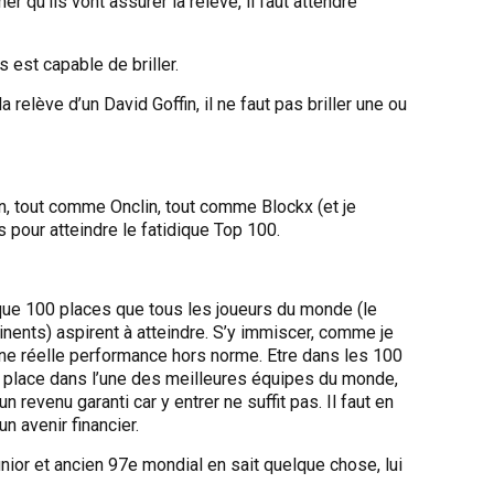
r qu’ils vont assurer la relève, il faut attendre
s est capable de briller.
a relève d’un David Goffin, il ne faut pas briller une ou
n, tout comme Onclin, tout comme Blockx (et je
s pour atteindre le fatidique Top 100.
que 100 places que tous les joueurs du monde (le
tinents) aspirent à atteindre. S’y immiscer, comme je
 une réelle performance hors norme. Etre dans les 100
e place dans l’une des meilleures équipes du monde,
revenu garanti car y entrer ne suffit pas. Il faut en
n avenir financier.
ior et ancien 97e mondial en sait quelque chose, lui