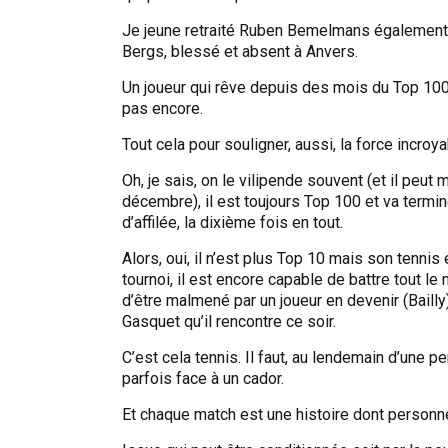
Je jeune retraité Ruben Bemelmans également et
Bergs, blessé et absent à Anvers.
Un joueur qui rêve depuis des mois du Top 100, q
pas encore.
Tout cela pour souligner, aussi, la force incroy
Oh, je sais, on le vilipende souvent (et il peut 
décembre), il est toujours Top 100 et va termi
d’affilée, la dixième fois en tout.
Alors, oui, il n’est plus Top 10 mais son tennis e
tournoi, il est encore capable de battre tout l
d’être malmené par un joueur en devenir (Baill
Gasquet qu’il rencontre ce soir.
C’est cela tennis. Il faut, au lendemain d’une 
parfois face à un cador.
Et chaque match est une histoire dont personne