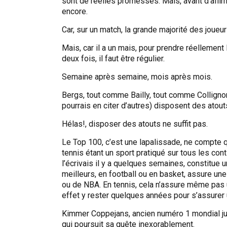
sont de réelles promesses. Mais, avant d’affirme
encore.
Car, sur un match, la grande majorité des joueur
Mais, car il a un mais, pour prendre réellement l
deux fois, il faut être régulier.
Semaine après semaine, mois après mois.
Bergs, tout comme Bailly, tout comme Colligno
pourrais en citer d’autres) disposent des atout
Hélas!, disposer des atouts ne suffit pas.
Le Top 100, c’est une lapalissade, ne compte 
tennis étant un sport pratiqué sur tous les con
l’écrivais il y a quelques semaines, constitue
meilleurs, en football ou en basket, assure un
ou de NBA. En tennis, cela n’assure même pas un 
effet y rester quelques années pour s’assurer u
Kimmer Coppejans, ancien numéro 1 mondial jun
qui poursuit sa quête inexorablement.