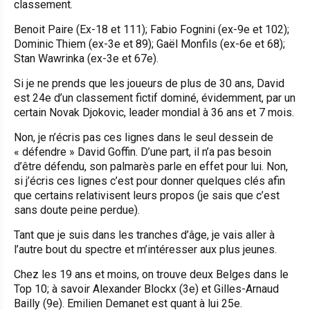
classement.
Benoit Paire (Ex-18 et 111); Fabio Fognini (ex-9e et 102);
Dominic Thiem (ex-3e et 89); Gaël Monfils (ex-6e et 68);
Stan Wawrinka (ex-3e et 67e).
Si je ne prends que les joueurs de plus de 30 ans, David
est 24e d’un classement fictif dominé, évidemment, par un
certain Novak Djokovic, leader mondial à 36 ans et 7 mois.
Non, je n’écris pas ces lignes dans le seul dessein de
« défendre » David Goffin. D’une part, il n’a pas besoin
d’être défendu, son palmarès parle en effet pour lui. Non,
si j’écris ces lignes c’est pour donner quelques clés afin
que certains relativisent leurs propos (je sais que c’est
sans doute peine perdue).
Tant que je suis dans les tranches d’âge, je vais aller à
l’autre bout du spectre et m’intéresser aux plus jeunes.
Chez les 19 ans et moins, on trouve deux Belges dans le
Top 10; à savoir Alexander Blockx (3e) et Gilles-Arnaud
Bailly (9e). Emilien Demanet est quant à lui 25e.