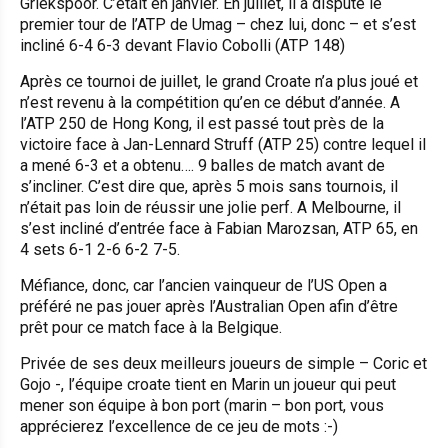
Griekspoor. C’était en janvier. En juillet, il a disputé le
premier tour de l’ATP de Umag – chez lui, donc – et s’est
incliné 6-4 6-3 devant Flavio Cobolli (ATP 148)
Après ce tournoi de juillet, le grand Croate n’a plus joué et
n’est revenu à la compétition qu’en ce début d’année. A
l’ATP 250 de Hong Kong, il est passé tout près de la
victoire face à Jan-Lennard Struff (ATP 25) contre lequel il
a mené 6-3 et a obtenu…. 9 balles de match avant de
s’incliner. C’est dire que, après 5 mois sans tournois, il
n’était pas loin de réussir une jolie perf. A Melbourne, il
s’est incliné d’entrée face à Fabian Marozsan, ATP 65, en
4 sets 6-1 2-6 6-2 7-5.
Méfiance, donc, car l’ancien vainqueur de l’US Open a
préféré ne pas jouer après l’Australian Open afin d’être
prêt pour ce match face à la Belgique.
Privée de ses deux meilleurs joueurs de simple – Coric et
Gojo -, l’équipe croate tient en Marin un joueur qui peut
mener son équipe à bon port (marin – bon port, vous
apprécierez l’excellence de ce jeu de mots :-)