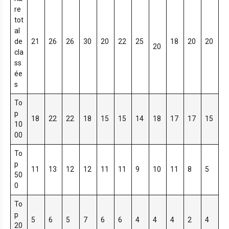
re
tot
al
de
21
26
26
30
20
22
25
18
20
20
20
cla
ss
ée
s
To
p
18
22
22
18
15
15
14
18
17
17
15
10
00
To
p
11
13
12
12
11
11
9
10
11
8
5
50
0
To
p
5
6
5
7
6
6
4
4
4
2
4
20