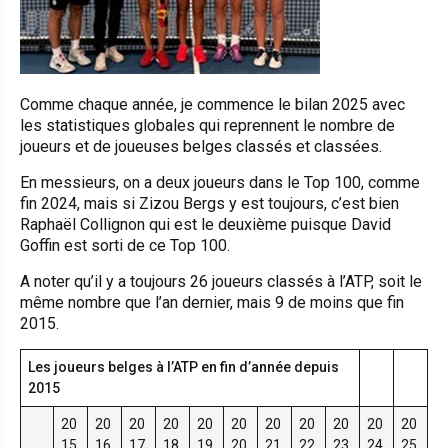
Comme chaque année, je commence le bilan 2025 avec
les statistiques globales qui reprennent le nombre de
joueurs et de joueuses belges classés et classées.
En messieurs, on a deux joueurs dans le Top 100, comme
fin 2024, mais si Zizou Bergs y est toujours, c’est bien
Raphaël Collignon qui est le deuxième puisque David
Goffin est sorti de ce Top 100.
A noter qu’il y a toujours 26 joueurs classés à l’ATP, soit le
même nombre que l’an dernier, mais 9 de moins que fin
2015.
Les joueurs belges à l’ATP en fin d’année depuis
2015
20
20
20
20
20
20
20
20
20
20
20
15
16
17
18
19
20
21
22
23
24
25