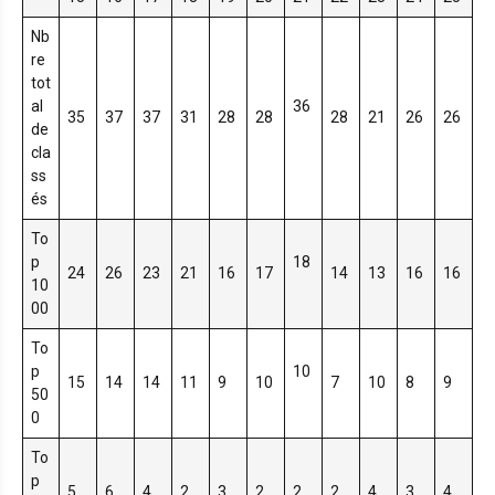
Nb
re
tot
al
36
35
37
37
31
28
28
28
21
26
26
de
cla
ss
és
To
p
18
24
26
23
21
16
17
14
13
16
16
10
00
To
p
10
15
14
14
11
9
10
7
10
8
9
50
0
To
p
5
6
4
2
3
2
2
2
4
3
4