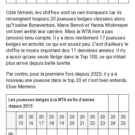
Côté féminin, les chiffres sont un rien trompeurs car ils
renseignent toujours 20 joueuses belges classées alors
qu’Ysaline Bonaventure, Marie Benoit et Yanina Wickmayer
ont bien arrêté leur carrière. Mais la WTA n’en a pas
(encore) tenu compte. Il y a donc réellement 17 joueuses
belges en activité, ce qui est assez peu. C’est d’ailleurs le
chiffre le moins important des 11 dernières années. Il n’y
a aussi qu’une seule Belge dans le Top 100, ce qui n’était
plus arrivé depuis belle lurette.
Par contre, pour la première fois depuis 2020, il y a à
nouveau une joueuse dans le top 20 et c’est bien entendu
Elise Mertens.
Les joueuses belges à la WTA en fin d’année
depuis 2015
20
20
20
20
20
20
20
20
20
20
20
15
16
17
18
19
20
21
22
23
24
25
Nb