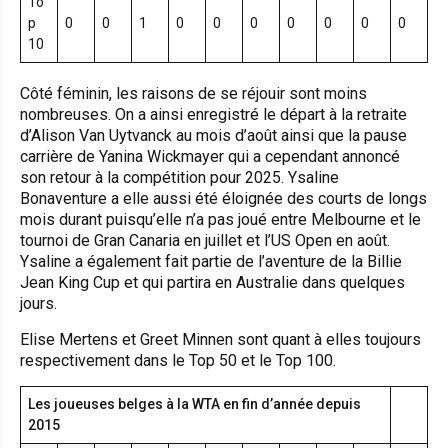
To
p
0
0
1
0
0
0
0
0
0
0
10
Côté féminin, les raisons de se réjouir sont moins
nombreuses. On a ainsi enregistré le départ à la retraite
d’Alison Van Uytvanck au mois d’août ainsi que la pause
carrière de Yanina Wickmayer qui a cependant annoncé
son retour à la compétition pour 2025. Ysaline
Bonaventure a elle aussi été éloignée des courts de longs
mois durant puisqu’elle n’a pas joué entre Melbourne et le
tournoi de Gran Canaria en juillet et l’US Open en août.
Ysaline a également fait partie de l’aventure de la Billie
Jean King Cup et qui partira en Australie dans quelques
jours.
Elise Mertens et Greet Minnen sont quant à elles toujours
respectivement dans le Top 50 et le Top 100.
Les joueuses belges à la WTA en fin d’année depuis
2015