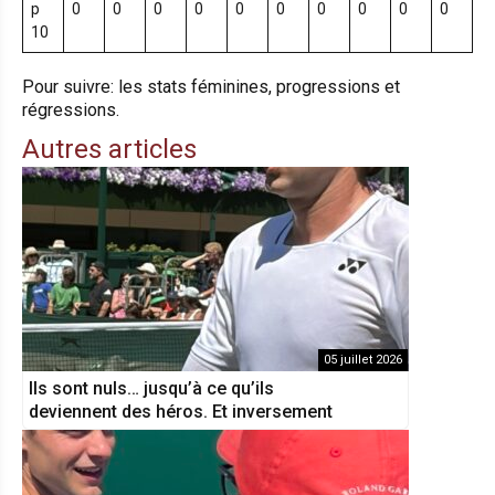
p
0
0
0
0
0
0
0
0
0
0
10
Pour suivre: les stats féminines, progressions et
régressions.
Autres articles
05 juillet 2026
Ils sont nuls… jusqu’à ce qu’ils
deviennent des héros. Et inversement