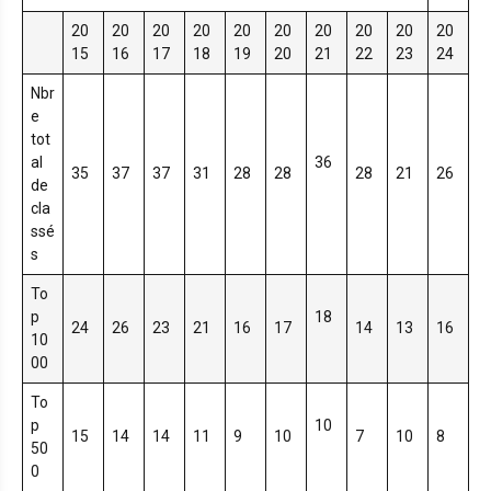
20
20
20
20
20
20
20
20
20
20
15
16
17
18
19
20
21
22
23
24
Nbr
e
tot
al
36
35
37
37
31
28
28
28
21
26
de
cla
ssé
s
To
p
18
24
26
23
21
16
17
14
13
16
10
00
To
p
10
15
14
14
11
9
10
7
10
8
50
0