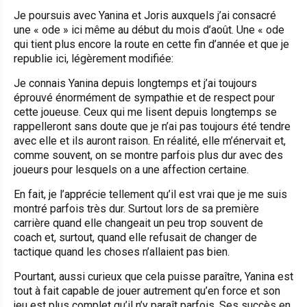
Je poursuis avec Yanina et Joris auxquels j’ai consacré
une « ode » ici même au début du mois d’août. Une « ode
qui tient plus encore la route en cette fin d’année et que je
republie ici, légèrement modifiée:
Je connais Yanina depuis longtemps et j’ai toujours
éprouvé énormément de sympathie et de respect pour
cette joueuse. Ceux qui me lisent depuis longtemps se
rappelleront sans doute que je n’ai pas toujours été tendre
avec elle et ils auront raison. En réalité, elle m’énervait et,
comme souvent, on se montre parfois plus dur avec des
joueurs pour lesquels on a une affection certaine.
En fait, je l’apprécie tellement qu’il est vrai que je me suis
montré parfois très dur. Surtout lors de sa première
carrière quand elle changeait un peu trop souvent de
coach et, surtout, quand elle refusait de changer de
tactique quand les choses n’allaient pas bien.
Pourtant, aussi curieux que cela puisse paraître, Yanina est
tout à fait capable de jouer autrement qu’en force et son
jeu est plus complet qu’il n’y paraît parfois. Ses succès en