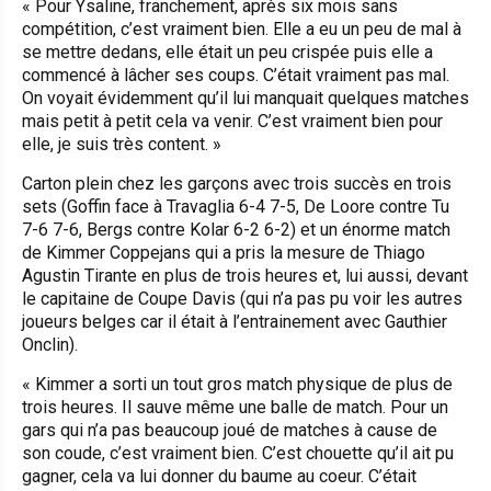
«
Pour Ysaline, franchement, après six mois sans
compétition, c’est vraiment bien. Elle a eu un peu de mal à
se mettre dedans, elle était un peu crispée puis elle a
commencé à lâcher ses coups. C’était vraiment pas mal.
On voyait évidemment qu’il lui manquait quelques matches
mais petit à petit cela va venir. C’est vraiment bien pour
elle, je suis très content
. »
Carton plein chez les garçons avec trois succès en trois
sets (Goffin face à Travaglia 6-4 7-5, De Loore contre Tu
7-6 7-6, Bergs contre Kolar 6-2 6-2) et un énorme match
de Kimmer Coppejans qui a pris la mesure de Thiago
Agustin Tirante en plus de trois heures et, lui aussi, devant
le capitaine de Coupe Davis (qui n’a pas pu voir les autres
joueurs belges car il était à l’entrainement avec Gauthier
Onclin).
«
Kimmer a sorti un tout gros match physique de plus de
trois heures. Il sauve même une balle de match. Pour un
gars qui n’a pas beaucoup joué de matches à cause de
son coude, c’est vraiment bien. C’est chouette qu’il ait pu
gagner, cela va lui donner du baume au coeur. C’était