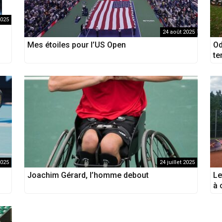
2025
24 août 2025
Mes étoiles pour l’US Open
Od
te
2025
24 juillet 2025
Joachim Gérard, l’homme debout
Le
à 