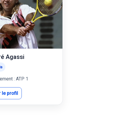
é Agassi
is
ement : ATP 1
 le profil