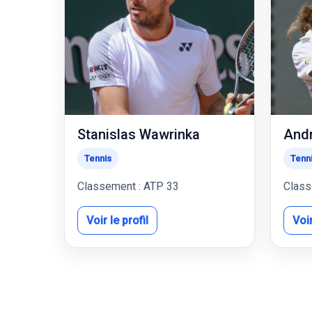
Stanislas Wawrinka
Andr
Tennis
Tenn
Classement : ATP 33
Class
Voir le profil
Voir