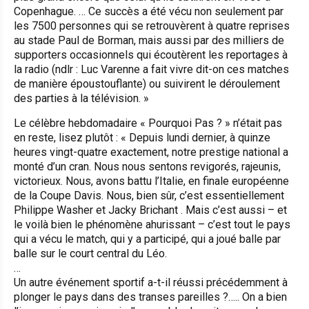
Copenhague. … Ce succès a été vécu non seulement par
les 7500 personnes qui se retrouvèrent à quatre reprises
au stade Paul de Borman, mais aussi par des milliers de
supporters occasionnels qui écoutèrent les reportages à
la radio (ndlr : Luc Varenne a fait vivre dit-on ces matches
de manière époustouflante) ou suivirent le déroulement
des parties à la télévision. »
Le célèbre hebdomadaire « Pourquoi Pas ? » n’était pas
en reste, lisez plutôt :
« Depuis lundi dernier, à quinze
heures vingt-quatre exactement, notre prestige national a
monté d’un cran. Nous nous sentons revigorés, rajeunis,
victorieux. Nous, avons battu l’Italie, en finale européenne
de la Coupe Davis. Nous, bien sûr, c’est essentiellement
Philippe Washer et Jacky Brichant . Mais c’est aussi – et
le voilà bien le phénomène ahurissant – c’est tout le pays
qui a vécu le match, qui y a participé, qui a joué balle par
balle sur le court central du Léo.
…
Un autre événement sportif a-t-il réussi précédemment à
plonger le pays dans des transes pareilles ?….. On a bien